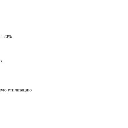
ДС 20%
ых
нную утилизацию