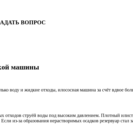
ЗАДАТЬ ВОПРОС
ской машины
олько воду и жидкие отходы, илососная машина за счёт вдвое бо
х отходов струёй воды под высоким давлением. Плотный илисты
сли из-за образования нерастворимых осадков резервуар стал за