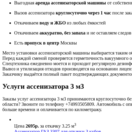
Выгодная
аренда ассенизаторской машины
от собствен
Вызов ассенизатора
круглосуточно через 1 час
после зак
Откачиваем
воду и ЖБО
из любых ёмкостей
Откачиваем
аккуратно, без запаха
и не оставляем следов
Есть
пропуск в центр
Москвы
Место установки ассенизаторской машины выбирается таким об
Перед каждой сменой проверяется герметичность вакуумного о
Спецтехника ежедневно моется и проходит регулярную дезин
Вывоз и утилизация отходов производятся на основании лице
Заказчику выдаётся полный пакет подтверждающих документо
Услуги ассенизатора 3 м3
Заказы услуг ассенизатора 3 м3 принимаются круглосуточно бе
области? Звоните по телефону +74993505809. Автомобиль с опы
больше времени и оплачивается по километражу.
3
Цена
2695р.
за откачку 3.25 м
Ассенизатор ГАЗ 3307 для откачки 3 кубов