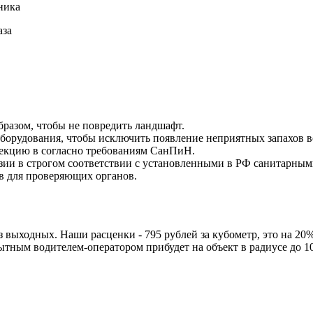
ника
аза
разом, чтобы не повредить ландшафт.
борудования, чтобы исключить появление неприятных запахов в
фекцию в согласно требованиям СанПиН.
нзии в строгом соответствии с установленными в РФ санитарны
в для проверяющих органов.
з выходных. Наши расценки - 795 рублей за кубометр, это на 20
тным водителем-оператором прибудет на объект в радиусе до 10