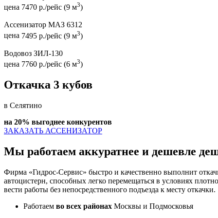
3
цена
7470 р./рейс (9 м
)
Ассенизатор МАЗ 6312
3
цена
7495 р./рейс (9 м
)
Водовоз ЗИЛ-130
3
цена
7760 р./рейс (6 м
)
Откачка 3 кубов
в Селятино
на 20% выгоднее конкурентов
ЗАКАЗАТЬ АССЕНИЗАТОР
Мы работаем аккуратнее и дешевле
де
Фирма «Гидрос-Сервис» быстро и качественно выполнит откач
автоцистерн, способных легко перемещаться в условиях плотн
вести работы без непосредственного подъезда к месту откачки.
Работаем
во всех районах
Москвы и Подмосковья