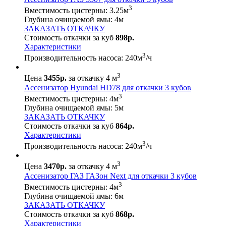
3
Вместимость цистерны:
3.25
м
Глубина очищаемой ямы:
4
м
ЗАКАЗАТЬ ОТКАЧКУ
Стоимость откачки за куб
898р.
Характеристики
3
Производительность насоса:
240
м
/ч
3
Цена
3455р.
за откачку 4 м
Ассенизатор Hyundai HD78 для откачки 3 кубов
3
Вместимость цистерны:
4
м
Глубина очищаемой ямы:
5
м
ЗАКАЗАТЬ ОТКАЧКУ
Стоимость откачки за куб
864р.
Характеристики
3
Производительность насоса:
240
м
/ч
3
Цена
3470р.
за откачку 4 м
Ассенизатор ГАЗ ГАЗон Next для откачки 3 кубов
3
Вместимость цистерны:
4
м
Глубина очищаемой ямы:
6
м
ЗАКАЗАТЬ ОТКАЧКУ
Стоимость откачки за куб
868р.
Характеристики