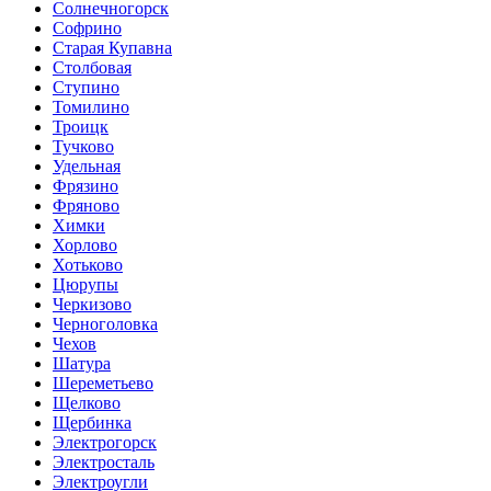
Солнечногорск
Софрино
Старая Купавна
Столбовая
Ступино
Томилино
Троицк
Тучково
Удельная
Фрязино
Фряново
Химки
Хорлово
Хотьково
Цюрупы
Черкизово
Черноголовка
Чехов
Шатура
Шереметьево
Щелково
Щербинка
Электрогорск
Электросталь
Электроугли