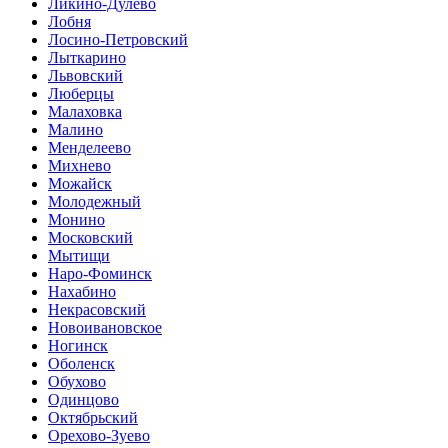
Ликино-Дулево
Лобня
Лосино-Петровский
Лыткарино
Львовский
Люберцы
Малаховка
Малино
Менделеево
Михнево
Можайск
Молодежный
Монино
Московский
Мытищи
Наро-Фоминск
Нахабино
Некрасовский
Новоивановское
Ногинск
Оболенск
Обухово
Одинцово
Октябрьский
Орехово-Зуево