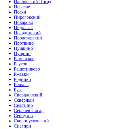
Павловский Посад
Пересвет
Пески
Пироговский
Поварово
Подольск
Правдинский
Пролетарский
Протвино
Пушкино
Пущино
Раменское
Реутов
Решетниково
Ржавки
Родники
Рошаль
Руза
Свердловский
Северный
Селятино
Сергиев Посад
Серпухов
Скоропусковский
Снегири