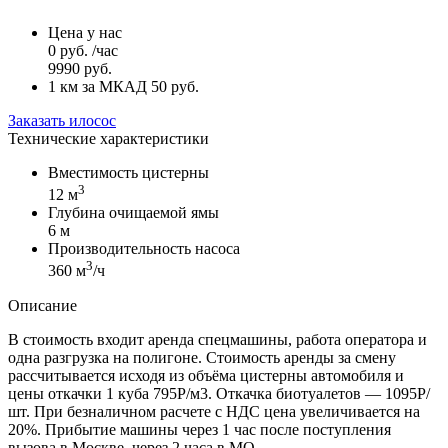
Цена у нас
0
руб.
/час
9990
руб.
1 км за МКАД 50 руб.
Заказать илосос
Технические характеристики
Вместимость цистерны
3
12 м
Глубина очищаемой ямы
6 м
Производительность насоса
3
360 м
/ч
Описание
В стоимость входит аренда спецмашины, работа оператора и
одна разгрузка на полигоне. Стоимость аренды за смену
рассчитывается исходя из объёма цистерны автомобиля и
цены откачки 1 куба 795Р/м3. Откачка биотуалетов — 1095Р/
шт. При безналичном расчете с НДС цена увеличивается на
20%. Прибытие машины через 1 час после поступления
вызова в Москве, через 2 часа в МО.