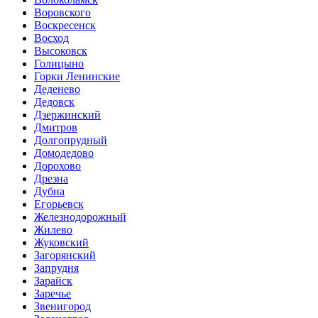
Воровского
Воскресенск
Восход
Высоковск
Голицыно
Горки Ленинские
Деденево
Дедовск
Дзержинский
Дмитров
Долгопрудный
Домодедово
Дорохово
Дрезна
Дубна
Егорьевск
Железнодорожный
Жилево
Жуковский
Загорянский
Запрудня
Зарайск
Заречье
Звенигород