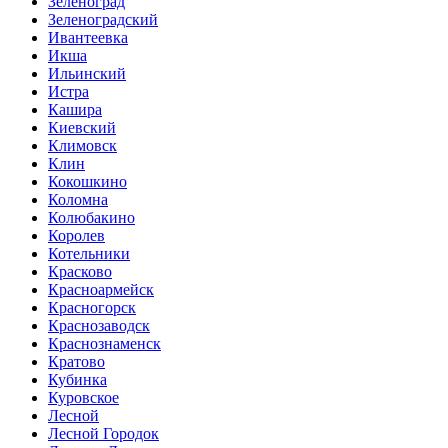
Зеленоград
Зеленоградский
Ивантеевка
Икша
Ильинский
Истра
Кашира
Киевский
Климовск
Клин
Кокошкино
Коломна
Колюбакино
Королев
Котельники
Красково
Красноармейск
Красногорск
Краснозаводск
Краснознаменск
Кратово
Кубинка
Куровское
Лесной
Лесной Городок