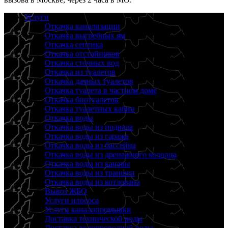
Услуги
Откачка канализации
Откачка выгребных ям
Откачка септика
Откачка отстойников
Откачка сточных вод
Откачка из туалетов
Откачка дачных туалетов
Откачка туалета в частном доме
Откачка биотуалетов
Откачка туалетных кабин
Откачка воды
Откачка воды из подвала
Откачка воды из гаража
Откачка воды из бассейна
Откачка воды из дренажного колодца
Откачка воды из канавы
Откачка воды из траншеи
Откачка воды из котлована
Вывоз ЖБО
Услуги илососа
Услуги каналопромывки
Доставка технической воды
Доставка водопроводной воды