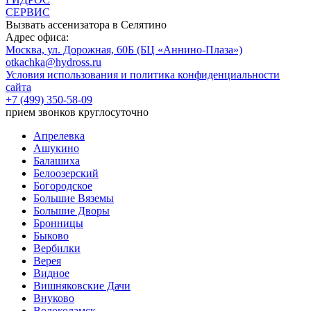
СЕРВИС
Вызвать ассенизатора в
Селятино
Адрес офиса:
Москва, ул. Дорожная, 60Б (БЦ «Аннино-Плаза»)
otkachka@hydross.ru
Условия использования и политика конфиденциальности
сайта
+7 (499) 350-58-09
прием звонков круглосуточно
Апрелевка
Ашукино
Балашиха
Белоозерский
Богородское
Большие Вяземы
Большие Дворы
Бронницы
Быково
Вербилки
Верея
Видное
Вишняковские Дачи
Внуково
Волоколамск